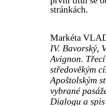
první titul se 
stránkách.
Markéta VL
IV. Bavorský, 
Avignon. Třecí
středověkým cí
Apoštolským s
vybrané pasáž
Dialogu a spis